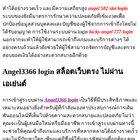
ทำได้อย่างรวดเร็ว และมีความเสถียรสูง
angel
582 slot login
ระบบของยังมีมาตรการรักษาความปลอดภัยที่เข้มงวดเพื่อ
ปกป้องข้อมูลส่วนบุคคลและบัญชีของผู้ใช้จากการเข้าถึงโดยไม่
ได้รับอนุญาต การใช้งานระบบผ่าน login
lucky angel
777 login
นอกจากจะทำให้ผู้ใช้สามารถเข้าถึงเกมและบริการต่างๆ ได้
อย่างครบถ้วนแล้วยังช่วยให้ผู้ใช้สามารถจัดการบัญชีและตรวจ
สอบยอดเงินได้อย่างสะดวกสบายอีกด้วย
Angel3366 login สล็อตเว็บตรง ไม่ผ่าน
เอเย่นต์
การเข้าสู่ระบบผ่าน
Angel3366 login
เป็นวิธีที่มีประสิทธิภาพและ
เหมาะสมอย่างยิ่งสำหรับผู้ที่กำลังมองหาประสบการณ์การเดิม
พันออนไลน์ที่เต็มไปด้วยความสะดวกสบายและปลอดภัย ไม่ว่า
คุณจะเป็นผู้เล่นมือใหม่หรือมืออาชีพ การเข้าสู่ระบบผ่านทางนี้
จะช่วยให้คุณเข้าถึงเกมและบริการที่หลากหลายได้อย่างรวดเร็ว
และไม่มีปัญหาใดๆ เพียงแค่มีชื่อผู้ใช้และรหัสผ่านที่ถูกต้อง คุณ