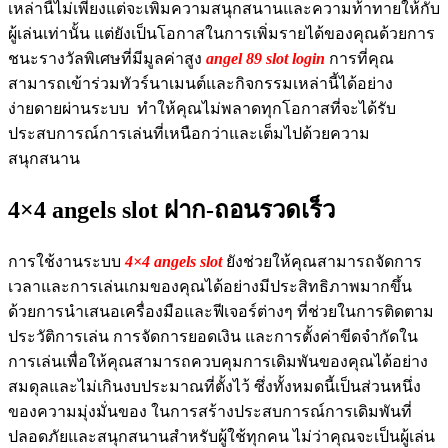
เหล่านี้ไม่เพียงแต่จะเพิ่มความสนุกสนานและความท้าทายให้กับ
ผู้เล่นเท่านั้น แต่ยังเป็นโอกาสในการเพิ่มรายได้ของคุณด้วยการ
ชนะรางวัลพิเศษที่มีมูลค่าสูง
angel 89 slot login
การที่คุณ
สามารถเข้าร่วมทัวร์นาเมนต์และกิจกรรมเหล่านี้ได้อย่าง
ง่ายดายผ่านระบบ ทำให้คุณไม่พลาดทุกโอกาสที่จะได้รับ
ประสบการณ์การเล่นที่เหนือกว่าและเต็มไปด้วยความ
สนุกสนาน
4×4 angels slot ฝาก-ถอนรวดเร็ว
การใช้งานระบบ
4×4 angels slot
ยังช่วยให้คุณสามารถจัดการ
เวลาและการเล่นเกมของคุณได้อย่างมีประสิทธิภาพมากขึ้น
ด้วยการนำเสนอเครื่องมือและฟีเจอร์ต่างๆ ที่ช่วยในการติดตาม
ประวัติการเล่น การจัดการยอดเงิน และการตั้งค่าขีดจำกัดใน
การเล่นเพื่อให้คุณสามารถควบคุมการเดิมพันของคุณได้อย่าง
สมดุลและไม่เกินงบประมาณที่ตั้งไว้ ซึ่งทั้งหมดนี้เป็นส่วนหนึ่ง
ของความมุ่งมั่นของ ในการสร้างประสบการณ์การเดิมพันที่
ปลอดภัยและสนุกสนานสำหรับผู้ใช้ทุกคน ไม่ว่าคุณจะเป็นผู้เล่น