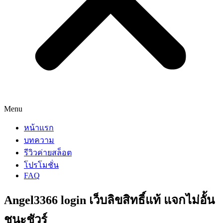
Menu
หน้าแรก
บทความ
รีวิวค่ายสล็อต
โปรโมชั่น
FAQ
Angel3366 login เว็บลิขสิทธิ์แท้ แจกไม่อั้น
ชนะชัวร์