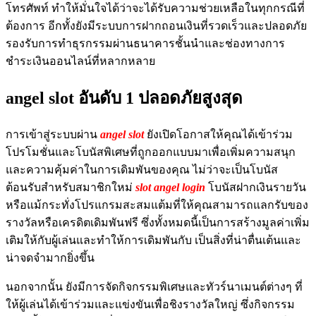
โทรศัพท์ ทำให้มั่นใจได้ว่าจะได้รับความช่วยเหลือในทุกกรณีที่
ต้องการ อีกทั้งยังมีระบบการฝากถอนเงินที่รวดเร็วและปลอดภัย
รองรับการทำธุรกรรมผ่านธนาคารชั้นนำและช่องทางการ
ชำระเงินออนไลน์ที่หลากหลาย
angel slot อันดับ 1 ปลอดภัยสูงสุด
การเข้าสู่ระบบผ่าน
angel slot
ยังเปิดโอกาสให้คุณได้เข้าร่วม
โปรโมชั่นและโบนัสพิเศษที่ถูกออกแบบมาเพื่อเพิ่มความสนุก
และความคุ้มค่าในการเดิมพันของคุณ ไม่ว่าจะเป็นโบนัส
ต้อนรับสำหรับสมาชิกใหม่
slot angel login
โบนัสฝากเงินรายวัน
หรือแม้กระทั่งโปรแกรมสะสมแต้มที่ให้คุณสามารถแลกรับของ
รางวัลหรือเครดิตเดิมพันฟรี ซึ่งทั้งหมดนี้เป็นการสร้างมูลค่าเพิ่ม
เติมให้กับผู้เล่นและทำให้การเดิมพันกับ เป็นสิ่งที่น่าตื่นเต้นและ
น่าจดจำมากยิ่งขึ้น
นอกจากนั้น ยังมีการจัดกิจกรรมพิเศษและทัวร์นาเมนต์ต่างๆ ที่
ให้ผู้เล่นได้เข้าร่วมและแข่งขันเพื่อชิงรางวัลใหญ่ ซึ่งกิจกรรม