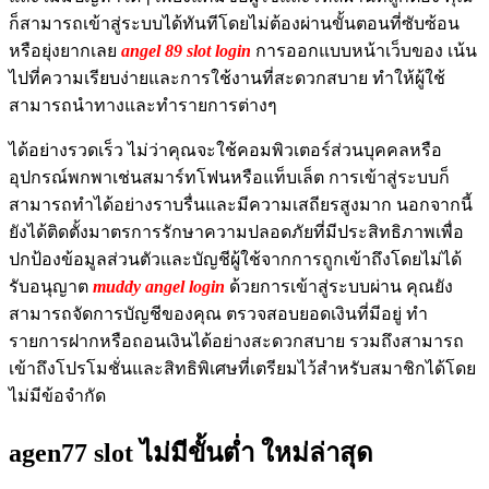
ก็สามารถเข้าสู่ระบบได้ทันทีโดยไม่ต้องผ่านขั้นตอนที่ซับซ้อน
หรือยุ่งยากเลย
angel
89 slot login
การออกแบบหน้าเว็บของ เน้น
ไปที่ความเรียบง่ายและการใช้งานที่สะดวกสบาย ทำให้ผู้ใช้
สามารถนำทางและทำรายการต่างๆ
ได้อย่างรวดเร็ว ไม่ว่าคุณจะใช้คอมพิวเตอร์ส่วนบุคคลหรือ
อุปกรณ์พกพาเช่นสมาร์ทโฟนหรือแท็บเล็ต การเข้าสู่ระบบก็
สามารถทำได้อย่างราบรื่นและมีความเสถียรสูงมาก นอกจากนี้
ยังได้ติดตั้งมาตรการรักษาความปลอดภัยที่มีประสิทธิภาพเพื่อ
ปกป้องข้อมูลส่วนตัวและบัญชีผู้ใช้จากการถูกเข้าถึงโดยไม่ได้
รับอนุญาต
muddy angel login
ด้วยการเข้าสู่ระบบผ่าน คุณยัง
สามารถจัดการบัญชีของคุณ ตรวจสอบยอดเงินที่มีอยู่ ทำ
รายการฝากหรือถอนเงินได้อย่างสะดวกสบาย รวมถึงสามารถ
เข้าถึงโปรโมชั่นและสิทธิพิเศษที่เตรียมไว้สำหรับสมาชิกได้โดย
ไม่มีข้อจำกัด
agen77 slot ไม่มีขั้นต่ำ ใหม่ล่าสุด