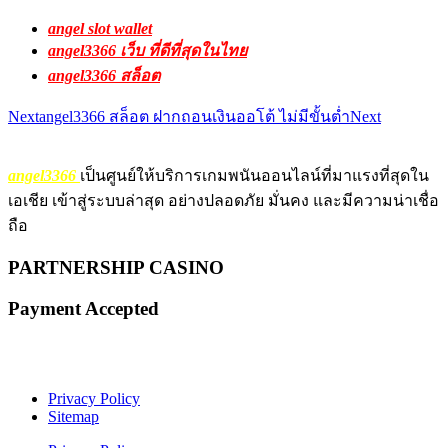
angel slot wallet
angel3366 เว็บ ที่ดีที่สุดในไทย
angel3366 สล็อต
Next
angel3366 สล็อต ฝากถอนเงินออโต้ ไม่มีขั้นต่ำ
Next
angel3366
เป็นศูนย์ให้บริการเกมพนันออนไลน์ที่มาแรงที่สุดใน
เอเชีย เข้าสู่ระบบล่าสุด อย่างปลอดภัย มั่นคง และมีความน่าเชื่อ
ถือ
PARTNERSHIP CASINO
Payment Accepted
Privacy Policy
Sitemap